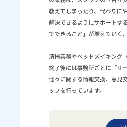
教
えてしまったり、
代
わりに
解決
できるようにサポートす
でできること」が
増
えていく
清掃
業務
やベッドメイキング
終了
後
には
事務所
ごとに「リ
個々
に
関
する
情報
交換
、
意見
ップを
行
っています。
しょ