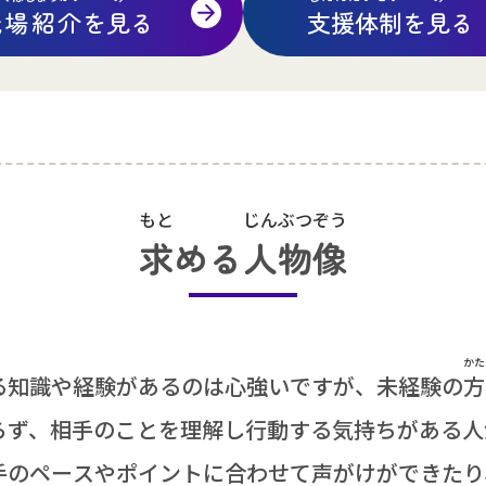
職場紹介
を
見
る
支援体制
を
見
る
もと
じんぶつぞう
求
める
人物像
かた
る
知識
や
経験
があるのは
心強
いですが、
未
経験
の
方
らず、
相手
のことを
理解
し
行動
する
気持
ちがある
人
手
のペースやポイントに
合
わせて
声
がけができたり