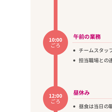
午前
の
業務
10:00
ごろ
チームスタッ
担当
職場
との
昼休
み
12:00
ごろ
昼食
は
当日
の