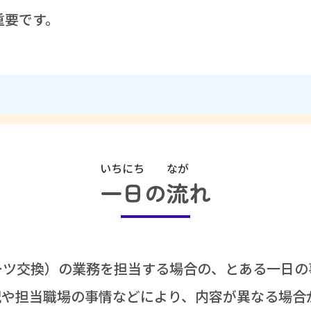
重要
です。
いちにち
なが
一日
の
流
れ
ーツ
交換
）の
業務
を
担当
する
場合
の、とある
一
日
の
況
や
担当
職場
の
事情
などにより、
内容
が
異
なる
場合