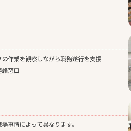
フの
作業
を
観察
しながら
職務
遂行
を
支援
連絡
窓口
職場
事情
によって
異
なります。