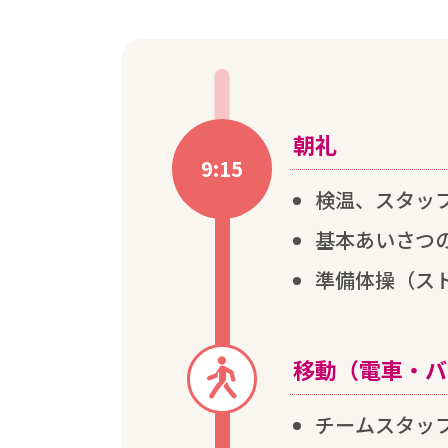
朝礼
9:15
検温
、スタッ
基本
あいさつ
準備
体操
（ス
移動
（
電車
・バ
チームスタッ