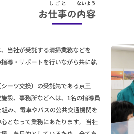
しごと
ないよう
お
仕事
の
内容
は、
当社
が
受託
する
清掃
業務
などを
の
指導
・サポートを
行
いながら
共
に
執
。
（シーツ
交換
）の
受託
先
である
京王
業
施設
、
事務所
などへは、1
名
の
指導
員
を
組
み、
電車
やバスの
公共
交通
機関
を
中心
となって
業務
にあたります。
当社
支援
」を
目的
としているため、
全
てを