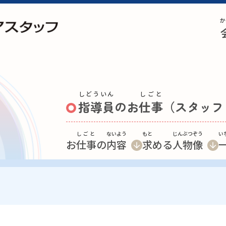
か
しどういん
しごと
指導員
のお
仕事
（スタッフ
しごと
ないよう
もと
じんぶつぞう
い
お
仕事
の
内容
求
める
人物像