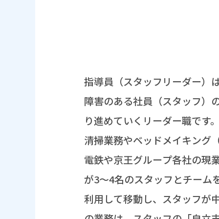
指導
員
（スタッフリーダー）
障害
のある
社員
（スタッフ）
り
進
めていくリーダー
職
です
清掃
業務
やベッドメイキング
電鉄
や
京王
グループ
各社
の
現
が3～4
名
のスタッフとチーム
利用
して
移動
し、スタッフが
の
業務
は、スタッフの「
自立