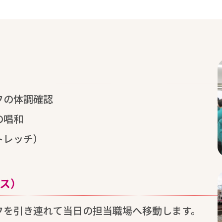
フの
体調
確認
の
唱和
トレッチ）
ス）
フを
引
き
連
れて
当日
の
担当
職場
へ
移動
します。