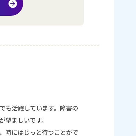
でも
活躍
しています。
障害
の
が
望
ましいです。
、
時
にはじっと
待
つことがで