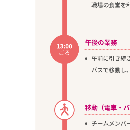
職場
の
食堂
を
午後
の
業務
13:00
ごろ
午前
に
引
き
続
バスで
移動
し
移動
（
電車
・バ
チームメンバ