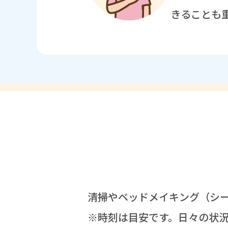
きることも
清掃
やベッドメイキング（シ
※
時刻
は
目安
です。
日々
の
状