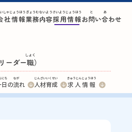
いしゃじょうほう
ぎょうむないよう
さいようじょうほう
と
あ
会社情報
業務内容
採用情報
お
問
い
合
わせ
しょく
リーダー
職
）
ちにち
なが
じんざいいくせい
きゅうじんじょうほう
一日
の
流
れ
人材育成
求人情報