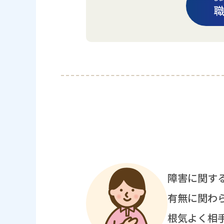
障害
に
関
す
有無
に
関
わ
根気
よく
相