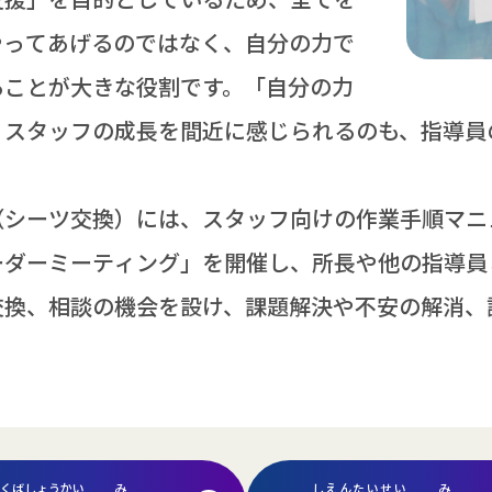
やってあげるのではなく、
自分
の
力
で
ることが
大
きな
役割
です。「
自分
の
力
、スタッフの
成長
を
間近
に
感
じられるのも、
指導
員
（シーツ
交換
）には、スタッフ
向
けの
作業
手順
マニ
ーダーミーティング」を
開催
し、
所長
や
他
の
指導
員
交換
、
相談
の
機会
を
設
け、
課題
解決
や
不安
の
解消
、
くばしょうかい
み
しえんたいせい
み