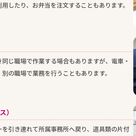
利用
したり、お
弁当
を
注文
することもあります。
き
同
じ
職場
で
作業
する
場合
もありますが、
電車
・
、
別
の
職場
で
業務
を
行
うこともあります。
ス）
ーを
引
き
連
れて
所属
事務所
へ
戻
り、
道具
類
の
片付